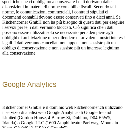
specifiche che ci obbligano a conservare i dati derivano dalle
disposizioni in materia di norme contabili e fiscali. Secondo tali
norme, le comunicazioni commerciali, i contratti stipulati ei
documenti contabili devono essere conservati fino a dieci anni. Se
Kitchencorner GmbH non ha più bisogno di questi dati per eseguire
i servizi per te, i dati verranno bloccati. Ciò significa che i dati
possono essere utilizzati solo se necessario per adempiere agli
obblighi di archiviazione o per difendere e far valere i nostri interessi
legali. I dati verranno cancellati non appena non sussiste più un
obbligo di conservazione e non sussiste più un interesse legittimo
alla conservazione.
Google Analytics
Kitchencorner GmbH e il dominio web kitchencorner.ch utilizzano
il servizio di analisi web Google Analytics di Google Ireland
Limited (Gordon House, 4 Barrow St, Dublino, D04 E5W5,
Irlanda) o Google LLC (1600 Amphitheatre Parkway, Mountain
View, CA 94043, USA) ("Google").