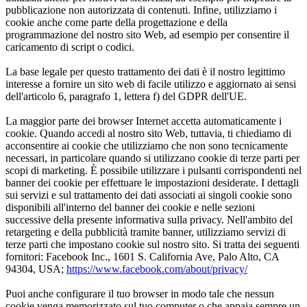
pubblicazione non autorizzata di contenuti. Infine, utilizziamo i
cookie anche come parte della progettazione e della
programmazione del nostro sito Web, ad esempio per consentire il
caricamento di script o codici.
La base legale per questo trattamento dei dati è il nostro legittimo
interesse a fornire un sito web di facile utilizzo e aggiornato ai sensi
dell'articolo 6, paragrafo 1, lettera f) del GDPR dell'UE.
La maggior parte dei browser Internet accetta automaticamente i
cookie. Quando accedi al nostro sito Web, tuttavia, ti chiediamo di
acconsentire ai cookie che utilizziamo che non sono tecnicamente
necessari, in particolare quando si utilizzano cookie di terze parti per
scopi di marketing. È possibile utilizzare i pulsanti corrispondenti nel
banner dei cookie per effettuare le impostazioni desiderate. I dettagli
sui servizi e sul trattamento dei dati associati ai singoli cookie sono
disponibili all'interno del banner dei cookie e nelle sezioni
successive della presente informativa sulla privacy. Nell'ambito del
retargeting e della pubblicità tramite banner, utilizziamo servizi di
terze parti che impostano cookie sul nostro sito. Si tratta dei seguenti
fornitori: Facebook Inc., 1601 S. California Ave, Palo Alto, CA
94304, USA;
https://www.facebook.com/about/privacy/
Puoi anche configurare il tuo browser in modo tale che nessun
cookie venga memorizzato sul tuo computer o che appaia sempre un