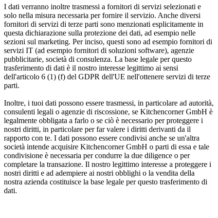
I dati verranno inoltre trasmessi a fornitori di servizi selezionati e
solo nella misura necessaria per fornire il servizio. Anche diversi
fornitori di servizi di terze parti sono menzionati esplicitamente in
questa dichiarazione sulla protezione dei dati, ad esempio nelle
sezioni sul marketing. Per inciso, questi sono ad esempio fornitori di
servizi IT (ad esempio fornitori di soluzioni software), agenzie
pubblicitarie, società di consulenza. La base legale per questo
trasferimento di dati è il nostro interesse legittimo ai sensi
dell'articolo 6 (1) (f) del GDPR dell'UE nell'ottenere servizi di terze
parti.
Inoltre, i tuoi dati possono essere trasmessi, in particolare ad autorità,
consulenti legali o agenzie di riscossione, se Kitchencorner GmbH è
legalmente obbligata a farlo o se ciò è necessario per proteggere i
nostri diritti, in particolare per far valere i diritti derivanti da il
rapporto con te. I dati possono essere condivisi anche se un'altra
società intende acquisire Kitchencorner GmbH o parti di essa e tale
condivisione è necessaria per condurre la due diligence o per
completare la transazione. Il nostro legittimo interesse a proteggere i
nostri diritti e ad adempiere ai nostri obblighi o la vendita della
nostra azienda costituisce la base legale per questo trasferimento di
dati.