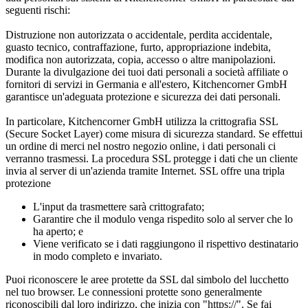
seguenti rischi:
Distruzione non autorizzata o accidentale, perdita accidentale,
guasto tecnico, contraffazione, furto, appropriazione indebita,
modifica non autorizzata, copia, accesso o altre manipolazioni.
Durante la divulgazione dei tuoi dati personali a società affiliate o
fornitori di servizi in Germania e all'estero, Kitchencorner GmbH
garantisce un'adeguata protezione e sicurezza dei dati personali.
In particolare, Kitchencorner GmbH utilizza la crittografia SSL
(Secure Socket Layer) come misura di sicurezza standard. Se effettui
un ordine di merci nel nostro negozio online, i dati personali ci
verranno trasmessi. La procedura SSL protegge i dati che un cliente
invia al server di un'azienda tramite Internet. SSL offre una tripla
protezione
L'input da trasmettere sarà crittografato;
Garantire che il modulo venga rispedito solo al server che lo
ha aperto; e
Viene verificato se i dati raggiungono il rispettivo destinatario
in modo completo e invariato.
Puoi riconoscere le aree protette da SSL dal simbolo del lucchetto
nel tuo browser. Le connessioni protette sono generalmente
riconoscibili dal loro indirizzo, che inizia con "https://". Se fai