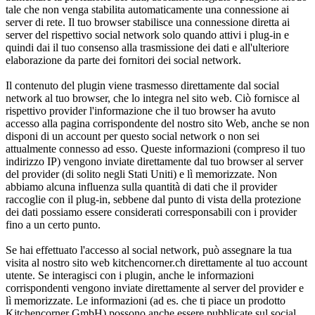
tale che non venga stabilita automaticamente una connessione ai
server di rete. Il tuo browser stabilisce una connessione diretta ai
server del rispettivo social network solo quando attivi i plug-in e
quindi dai il tuo consenso alla trasmissione dei dati e all'ulteriore
elaborazione da parte dei fornitori dei social network.
Il contenuto del plugin viene trasmesso direttamente dal social
network al tuo browser, che lo integra nel sito web. Ciò fornisce al
rispettivo provider l'informazione che il tuo browser ha avuto
accesso alla pagina corrispondente del nostro sito Web, anche se non
disponi di un account per questo social network o non sei
attualmente connesso ad esso. Queste informazioni (compreso il tuo
indirizzo IP) vengono inviate direttamente dal tuo browser al server
del provider (di solito negli Stati Uniti) e lì memorizzate. Non
abbiamo alcuna influenza sulla quantità di dati che il provider
raccoglie con il plug-in, sebbene dal punto di vista della protezione
dei dati possiamo essere considerati corresponsabili con i provider
fino a un certo punto.
Se hai effettuato l'accesso al social network, può assegnare la tua
visita al nostro sito web kitchencorner.ch direttamente al tuo account
utente. Se interagisci con i plugin, anche le informazioni
corrispondenti vengono inviate direttamente al server del provider e
lì memorizzate. Le informazioni (ad es. che ti piace un prodotto
Kitchencorner GmbH) possono anche essere pubblicate sul social