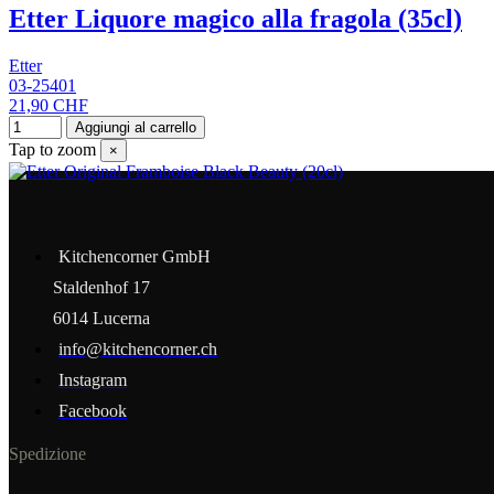
Etter Liquore magico alla fragola (35cl)
Etter
03-25401
21,90 CHF
Aggiungi al carrello
Tap to zoom
×
Kitchencorner GmbH
Staldenhof 17
6014 Lucerna
info@kitchencorner.ch
Instagram
Facebook
Spedizione