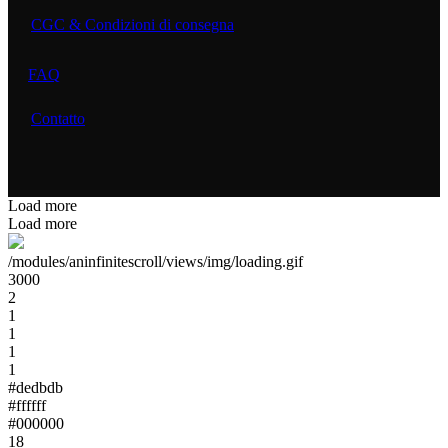
CGC & Condizioni di consegna
FAQ
Contatto
Load more
Load more
/modules/aninfinitescroll/views/img/loading.gif
3000
2
1
1
1
1
#dedbdb
#ffffff
#000000
18