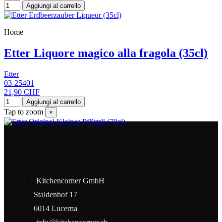
Aggiungi al carrello
Home
Etter Liquore magico alla fragola (35cl)
Etter
03-25401
21,90 CHF
Aggiungi al carrello
Tap to zoom
×
Kitchencorner GmbH
Staldenhof 17
6014 Lucerna