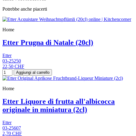
Potrebbe anche piacerti
Home
Etter Prugna di Natale (20cl)
Etter
03-25250
22,50 CHF
Aggiungi al carrello
Home
Etter Liquore di frutta all'albicocca
originale in miniatura (2cl)
Etter
03-25607
2,70 CHF