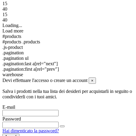
15
40
15
40
Loading...
Load more
#products
#products .products
.js-product
.pagination
.pagination ul
.pagination:last a[rel="next"]
.pagination:first a[rel="prev"]
warehouse
Devi effettuare l'accesso o creare un account
×
Salva i prodotti nella tua lista dei desideri per acquistarli in seguito o
condividerli con i tuoi amici.
E-mail
Password
Hai dimenticato la password?