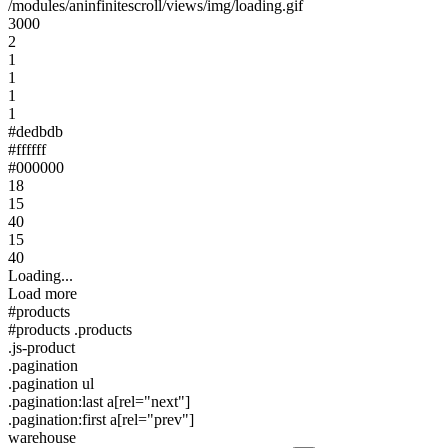
/modules/aninfinitescroll/views/img/loading.gif
3000
2
1
1
1
1
#dedbdb
#ffffff
#000000
18
15
40
15
40
Loading...
Load more
#products
#products .products
.js-product
.pagination
.pagination ul
.pagination:last a[rel="next"]
.pagination:first a[rel="prev"]
warehouse