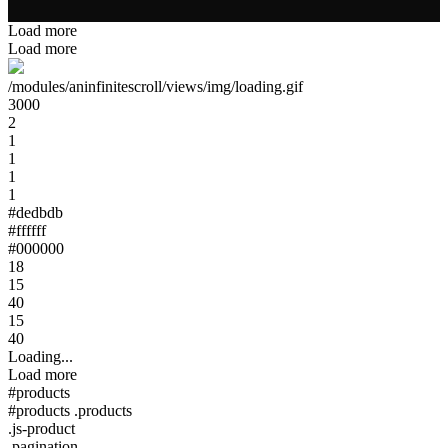
Load more
Load more
/modules/aninfinitescroll/views/img/loading.gif
3000
2
1
1
1
1
#dedbdb
#ffffff
#000000
18
15
40
15
40
Loading...
Load more
#products
#products .products
.js-product
.pagination