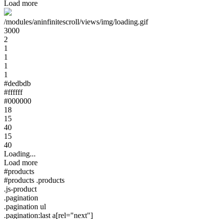
Load more
/modules/aninfinitescroll/views/img/loading.gif
3000
2
1
1
1
1
#dedbdb
#ffffff
#000000
18
15
40
15
40
Loading...
Load more
#products
#products .products
.js-product
.pagination
.pagination ul
.pagination:last a[rel="next"]