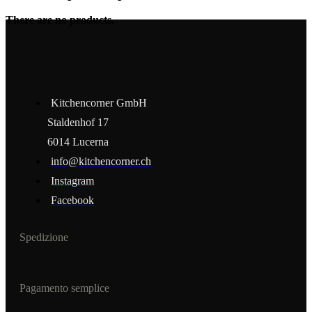
There are no products.
Kitchencorner GmbH
Staldenhof 17
6014 Lucerna
info@kitchencorner.ch
Instagram
Facebook
Spedizione
Pagamento semplice