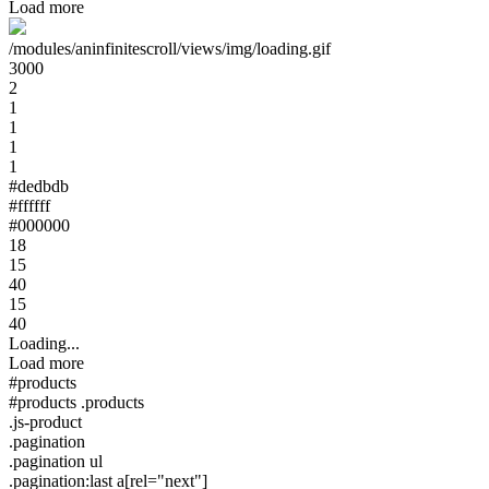
Load more
/modules/aninfinitescroll/views/img/loading.gif
3000
2
1
1
1
1
#dedbdb
#ffffff
#000000
18
15
40
15
40
Loading...
Load more
#products
#products .products
.js-product
.pagination
.pagination ul
.pagination:last a[rel="next"]