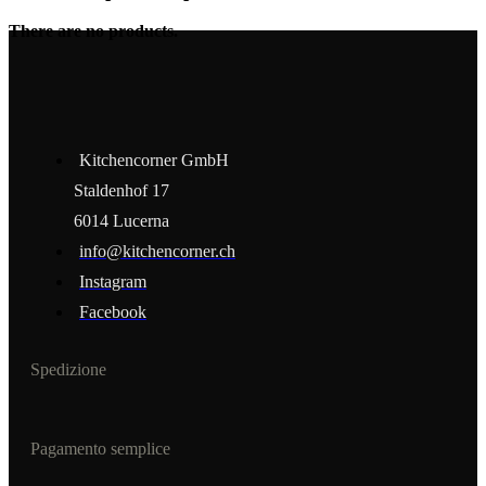
There are no products.
Kitchencorner GmbH
Staldenhof 17
6014 Lucerna
info@kitchencorner.ch
Instagram
Facebook
Spedizione
Pagamento semplice