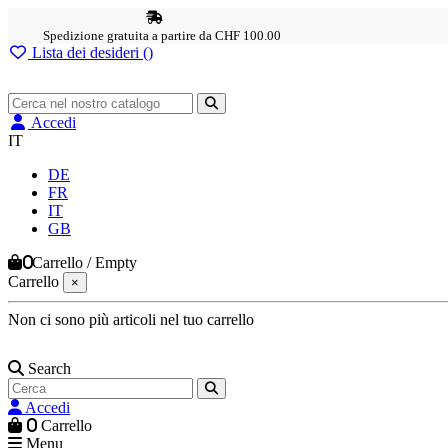
Spedizione gratuita a partire da CHF 100.00
Lista dei desideri (
)
Accedi
IT
DE
FR
IT
GB
0
Carrello
/
Empty
Carrello
×
Non ci sono più articoli nel tuo carrello
Search
Accedi
0
Carrello
Menu