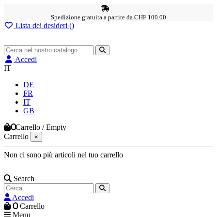
Spedizione gratuita a partire da CHF 100.00
Lista dei desideri (
)
Accedi
IT
DE
FR
IT
GB
0
Carrello
/
Empty
Carrello
×
Non ci sono più articoli nel tuo carrello
Search
Accedi
0
Carrello
Menu