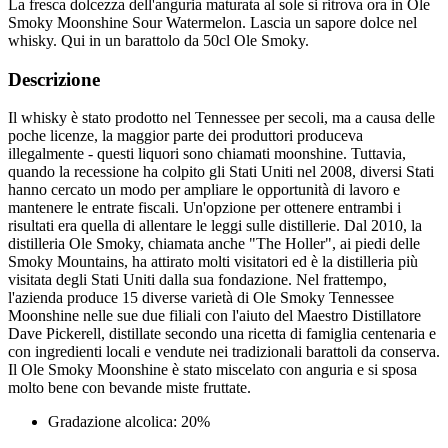
La fresca dolcezza dell'anguria maturata al sole si ritrova ora in Ole
Smoky Moonshine Sour Watermelon. Lascia un sapore dolce nel
whisky. Qui in un barattolo da 50cl Ole Smoky.
Descrizione
Il whisky è stato prodotto nel Tennessee per secoli, ma a causa delle
poche licenze, la maggior parte dei produttori produceva
illegalmente - questi liquori sono chiamati moonshine. Tuttavia,
quando la recessione ha colpito gli Stati Uniti nel 2008, diversi Stati
hanno cercato un modo per ampliare le opportunità di lavoro e
mantenere le entrate fiscali. Un'opzione per ottenere entrambi i
risultati era quella di allentare le leggi sulle distillerie. Dal 2010, la
distilleria Ole Smoky, chiamata anche "The Holler", ai piedi delle
Smoky Mountains, ha attirato molti visitatori ed è la distilleria più
visitata degli Stati Uniti dalla sua fondazione. Nel frattempo,
l'azienda produce 15 diverse varietà di Ole Smoky Tennessee
Moonshine nelle sue due filiali con l'aiuto del Maestro Distillatore
Dave Pickerell, distillate secondo una ricetta di famiglia centenaria e
con ingredienti locali e vendute nei tradizionali barattoli da conserva.
Il Ole Smoky Moonshine è stato miscelato con anguria e si sposa
molto bene con bevande miste fruttate.
Gradazione alcolica: 20%