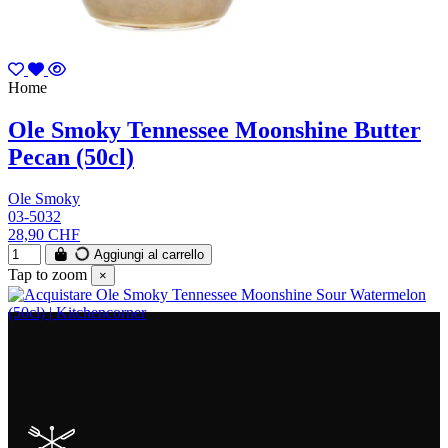
Home
Ole Smoky Tennessee Moonshine Butter
Pecan (50cl)
Ole Smoky
03-5032
28,90 CHF
Aggiungi al carrello
Tap to zoom
×