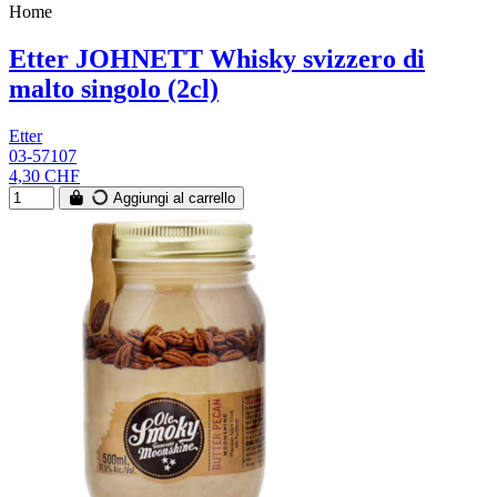
Home
Etter JOHNETT Whisky svizzero di
malto singolo (2cl)
Etter
03-57107
4,30 CHF
Aggiungi al carrello