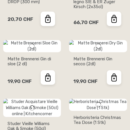
DROP (300 mm)
legno SIE & ER Zuger
Kirsch (2x35cl)
20,70 CHF
66,70 CHF
Matte Brennerei Gin di
Matte Brennerei Gin
sloe (2 dl)
secco (2dl)
19,90 CHF
19,90 CHF
Herboristeria Christmas
Tea Dose (1 Stk)
Studer Vieille Williams
Oak & Smoke (50cl)