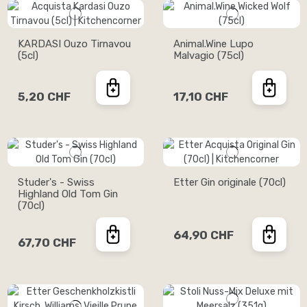
KARDASI Ouzo Tirnavou
Animal.Wine Lupo
(5cl)
Malvagio (75cl)
5,20 CHF
17,10 CHF
Studer's - Swiss
Etter Gin originale (70cl)
Highland Old Tom Gin
(70cl)
64,90 CHF
67,70 CHF