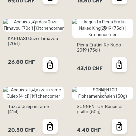
59,00 CHF
16,50 CHF
KARDASI Ouzo Tirnavou
(70cl)
Pieria Eratini Re Nudo
2019 (75cl)
26,80 CHF
43,10 CHF
Tazza Julep in rame
SONNENTOR Bucce di
(41cl)
psillio (50g)
20,50 CHF
4,40 CHF