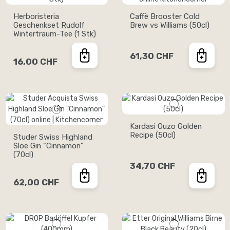
Herboristeria
Caffè Brooster Cold
Geschenkset Rudolf
Brew vs Williams (50cl)
Wintertraum-Tee (1 Stk)
61,30 CHF
16,00 CHF
Kardasi Ouzo Golden
Recipe (50cl)
Studer Swiss Highland
Sloe Gin "Cinnamon"
(70cl)
34,70 CHF
62,00 CHF