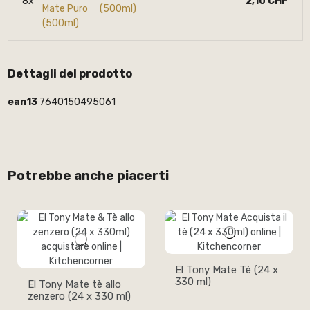
8x
2,10 CHF
(500ml)
Dettagli del prodotto
ean13
7640150495061
Potrebbe anche piacerti
El Tony Mate Tè (24 x
330 ml)
El Tony Mate tè allo
zenzero (24 x 330 ml)