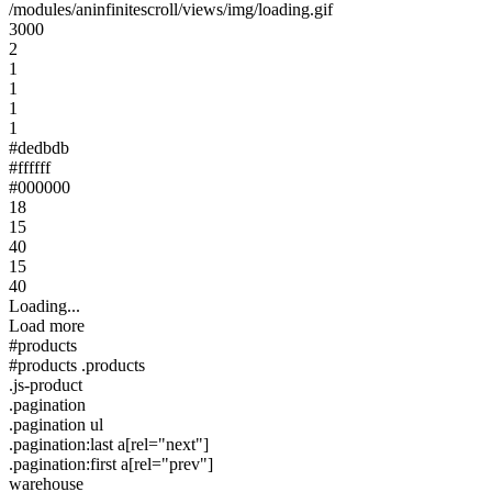
/modules/aninfinitescroll/views/img/loading.gif
3000
2
1
1
1
1
#dedbdb
#ffffff
#000000
18
15
40
15
40
Loading...
Load more
#products
#products .products
.js-product
.pagination
.pagination ul
.pagination:last a[rel="next"]
.pagination:first a[rel="prev"]
warehouse