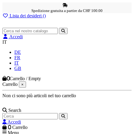
Spedizione gratuita a partire da CHF 100.00
Lista dei desideri (
)
Accedi
IT
DE
FR
IT
GB
0
Carrello
/
Empty
Carrello
×
Non ci sono più articoli nel tuo carrello
Search
Accedi
0
Carrello
Menu