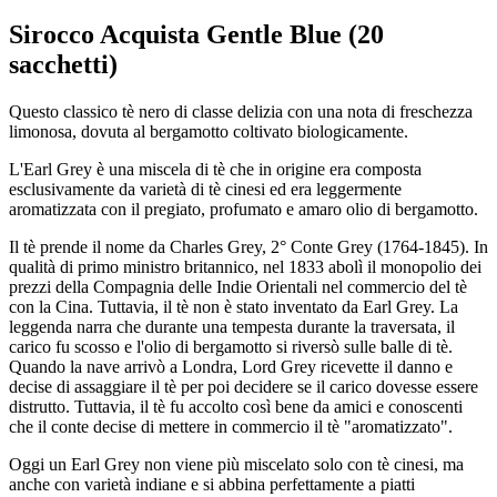
Sirocco Acquista Gentle Blue (20
sacchetti)
Questo classico tè nero di classe delizia con una nota di freschezza
limonosa, dovuta al bergamotto coltivato biologicamente.
L'Earl Grey è una miscela di tè che in origine era composta
esclusivamente da varietà di tè cinesi ed era leggermente
aromatizzata con il pregiato, profumato e amaro olio di bergamotto.
Il tè prende il nome da Charles Grey, 2° Conte Grey (1764-1845). In
qualità di primo ministro britannico, nel 1833 abolì il monopolio dei
prezzi della Compagnia delle Indie Orientali nel commercio del tè
con la Cina. Tuttavia, il tè non è stato inventato da Earl Grey. La
leggenda narra che durante una tempesta durante la traversata, il
carico fu scosso e l'olio di bergamotto si riversò sulle balle di tè.
Quando la nave arrivò a Londra, Lord Grey ricevette il danno e
decise di assaggiare il tè per poi decidere se il carico dovesse essere
distrutto. Tuttavia, il tè fu accolto così bene da amici e conoscenti
che il conte decise di mettere in commercio il tè "aromatizzato".
Oggi un Earl Grey non viene più miscelato solo con tè cinesi, ma
anche con varietà indiane e si abbina perfettamente a piatti