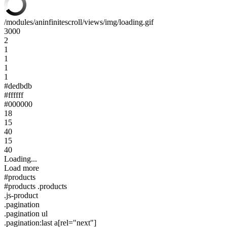
/modules/aninfinitescroll/views/img/loading.gif
3000
2
1
1
1
1
#dedbdb
#ffffff
#000000
18
15
40
15
40
Loading...
Load more
#products
#products .products
.js-product
.pagination
.pagination ul
.pagination:last a[rel="next"]