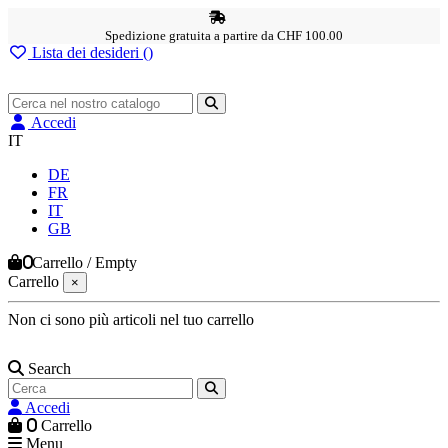
Spedizione gratuita a partire da CHF 100.00
Lista dei desideri (
)
Accedi
IT
DE
FR
IT
GB
0
Carrello
/
Empty
Carrello
×
Non ci sono più articoli nel tuo carrello
Search
Accedi
0
Carrello
Menu