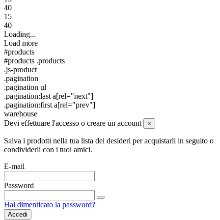
40
15
40
Loading...
Load more
#products
#products .products
.js-product
.pagination
.pagination ul
.pagination:last a[rel="next"]
.pagination:first a[rel="prev"]
warehouse
Devi effettuare l'accesso o creare un account
×
Salva i prodotti nella tua lista dei desideri per acquistarli in seguito o
condividerli con i tuoi amici.
E-mail
Password
Hai dimenticato la password?
Accedi