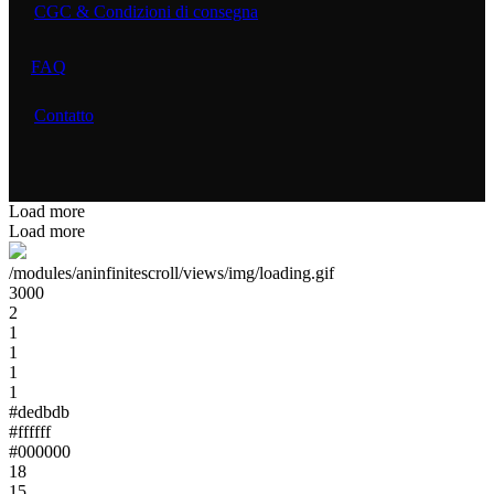
CGC & Condizioni di consegna
FAQ
Contatto
Load more
Load more
/modules/aninfinitescroll/views/img/loading.gif
3000
2
1
1
1
1
#dedbdb
#ffffff
#000000
18
15