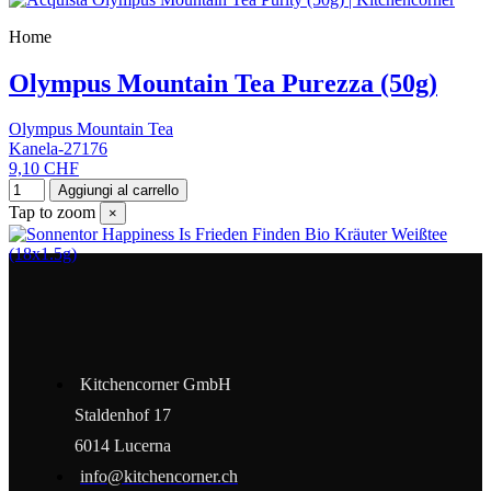
Home
Olympus Mountain Tea Purezza (50g)
Olympus Mountain Tea
Kanela-27176
9,10 CHF
Aggiungi al carrello
Tap to zoom
×
Kitchencorner GmbH
Staldenhof 17
6014 Lucerna
info@kitchencorner.ch