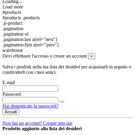
Loading...
Load more
#products
#products .products
.js-product
.pagination
.pagination ul
.pagination:last a[rel="next"]
.pagination:first a[rel="prev"]
warehouse
Devi effettuare l'accesso o creare un account
×
Salva i prodotti nella tua lista dei desideri per acquistarli in seguito o
condividerli con i tuoi amici.
E-mail
Password
Hai dimenticato la password?
Accedi
Non hai un account? Creane uno qui
Prodotto aggiunto alla lista dei desideri