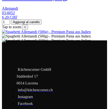
Allemandi
03-6052
6,20 CHF
Aggiungi al carrello
Tap to zoom
×
Kitchencorner GmbH
Staldenhof 17
6014 Lucerna
info@kitchencorner.ch
Instagram
Facebook