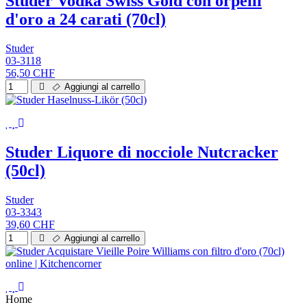
Studer Vodka Swiss Gold con orpelli
d'oro a 24 carati (70cl)
Studer
03-3118
56,50 CHF
Aggiungi al carrello
Studer Liquore di nocciole Nutcracker
(50cl)
Studer
03-3343
39,60 CHF
Aggiungi al carrello
Home