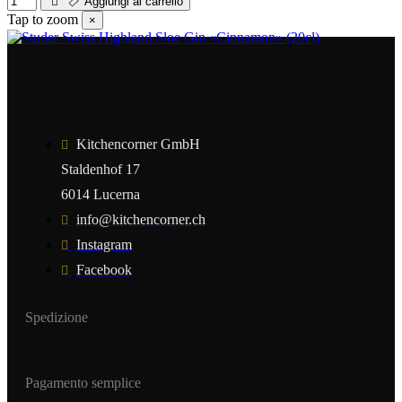
Aggiungi al carrello
Tap to zoom
×
Kitchencorner GmbH
Staldenhof 17
6014 Lucerna
info@kitchencorner.ch
Instagram
Facebook
Spedizione
Pagamento semplice