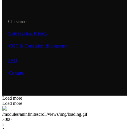
Chi siamo
Note legali & Privacy
CGC & Condizioni di consegna
FAQ
Contatto
Load more
Load more
/modules/aninfinitescroll/views/img/loading.gif
3000
2