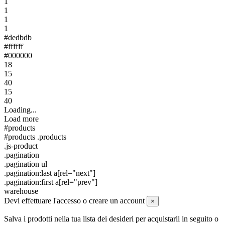
1
1
1
1
#dedbdb
#ffffff
#000000
18
15
40
15
40
Loading...
Load more
#products
#products .products
.js-product
.pagination
.pagination ul
.pagination:last a[rel="next"]
.pagination:first a[rel="prev"]
warehouse
Devi effettuare l'accesso o creare un account
×
Salva i prodotti nella tua lista dei desideri per acquistarli in seguito o