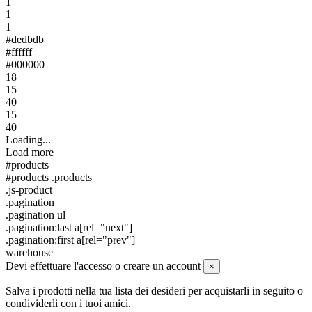
1
1
1
#dedbdb
#ffffff
#000000
18
15
40
15
40
Loading...
Load more
#products
#products .products
.js-product
.pagination
.pagination ul
.pagination:last a[rel="next"]
.pagination:first a[rel="prev"]
warehouse
Devi effettuare l'accesso o creare un account
×
Salva i prodotti nella tua lista dei desideri per acquistarli in seguito o
condividerli con i tuoi amici.