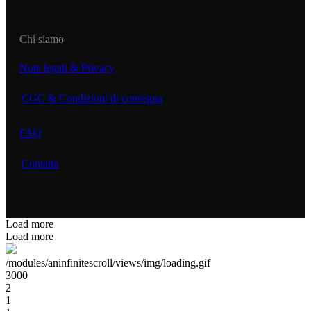
Chi siamo
Note legali & Privacy
CGC & Condizioni di consegna
FAQ
Contatto
Load more
Load more
/modules/aninfinitescroll/views/img/loading.gif
3000
2
1