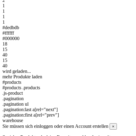
2
1
1
1
1
#dedbdb
#ffffff
#000000
18
15
40
15
40
wird geladen...
mehr Produkte laden
#products
#products .products
.js-product
.pagination
.pagination ul
.pagination:last a[rel="next"]
.pagination:first a[rel="prev"]
warehouse
Sie müssen sich einloggen oder einen Account erstellen
×