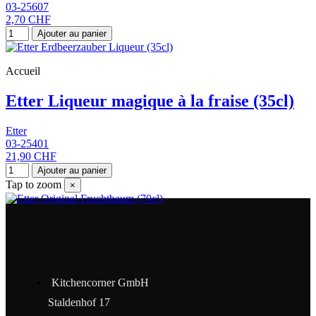
03-25607
2,70 CHF
Ajouter au panier
Accueil
Etter Liqueur magique à la fraise (35cl)
Etter
03-25401
21,90 CHF
Ajouter au panier
Tap to zoom
×
Kitchencorner GmbH
Staldenhof 17