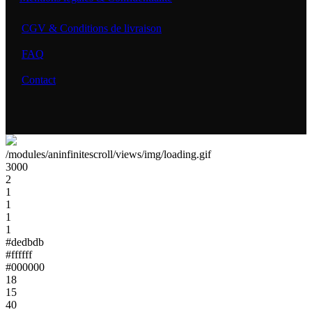
CGV & Conditions de livraison
FAQ
Contact
/modules/aninfinitescroll/views/img/loading.gif
3000
2
1
1
1
1
#dedbdb
#ffffff
#000000
18
15
40