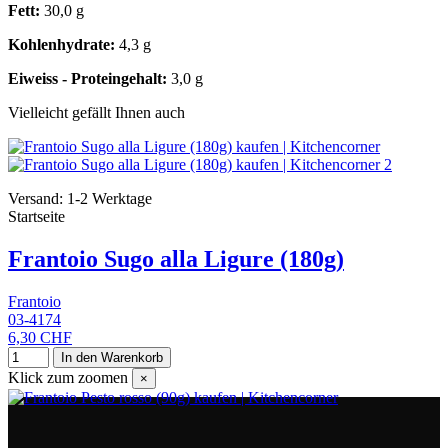
Fett:
30,0 g
Kohlenhydrate:
4,3 g
Eiweiss - Proteingehalt:
3,0 g
Vielleicht gefällt Ihnen auch
Versand: 1-2 Werktage
Startseite
Frantoio Sugo alla Ligure (180g)
Frantoio
03-4174
6,30 CHF
In den Warenkorb
Klick zum zoomen
×