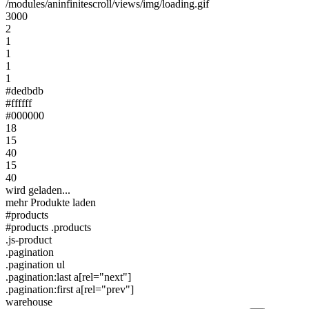
/modules/aninfinitescroll/views/img/loading.gif
3000
2
1
1
1
1
#dedbdb
#ffffff
#000000
18
15
40
15
40
wird geladen...
mehr Produkte laden
#products
#products .products
.js-product
.pagination
.pagination ul
.pagination:last a[rel="next"]
.pagination:first a[rel="prev"]
warehouse