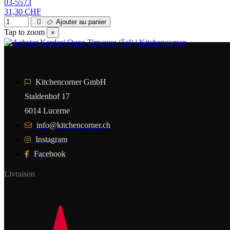
03-5573
31,30 CHF
Ajouter au panier
Tap to zoom
×
Kitchencorner GmbH
Staldenhof 17
6014 Lucerne
info@kitchencorner.ch
Instagram
Facebook
Livraison