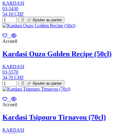
KARDASI
03-5430
54,10 CHF
Ajouter au panier
Accueil
Kardasi Ouzo Golden Recipe (50cl)
KARDASI
03-5570
34,70 CHF
Ajouter au panier
Accueil
Kardasi Tsipouro Tirnavou (70cl)
KARDASI