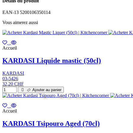
Détails du produit
EAN-13
5200106350114
Vous aimerez aussi
Accueil
KARDASI Liquide mastic (50cl)
KARDASI
03-5426
32,20 CHF
Ajouter au panier
Accueil
KARDASI Tsipouro Aged (70cl)