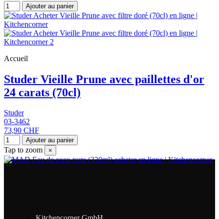
Ajouter au panier
Accueil
Studer Vieille Prune avec paillettes d'or
24 carats (70cl)
Studer
03-3462
73,90 CHF
Ajouter au panier
Tap to zoom
×
Kitchencorner GmbH