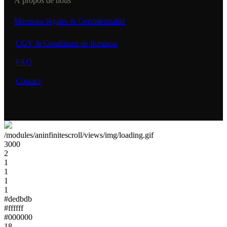
À propos de nous
Mentions légales & Confidentialité
CGV & Conditions de livraison
FAQ
Contact
/modules/aninfinitescroll/views/img/loading.gif
3000
2
1
1
1
1
#dedbdb
#ffffff
#000000
18