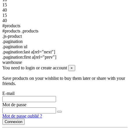
15
40
15
40
#products
#products .products
.js-product
.pagination
.pagination ul
.pagination:last a[rel="next"]
.pagination:first a[rel="prev"]
warehouse
You need to login or create account
×
Save products on your wishlist to buy them later or share with your
friends.
E-mail
Mot de passe
Mot de passe oublié ?
Connexion