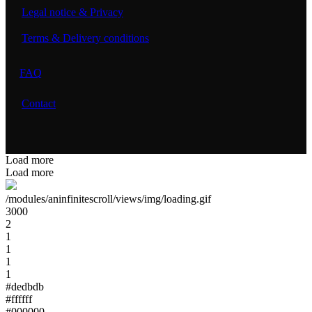
Legal notice & Privacy
Terms & Delivery conditions
FAQ
Contact
Load more
Load more
/modules/aninfinitescroll/views/img/loading.gif
3000
2
1
1
1
1
#dedbdb
#ffffff
#000000