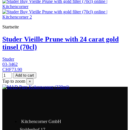
Startseite
Studer Vieille Prune with 24 carat gold
tinsel (70cl)
Studer
03-3462
CHF73.90
Add to cart
Tap to zoom
×
Kitchencorner GmbH
Staldenhof 17