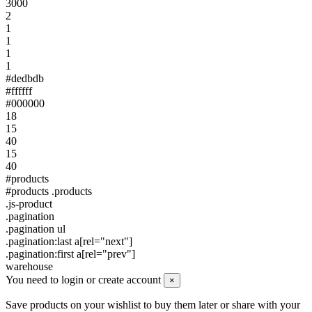
3000
2
1
1
1
1
#dedbdb
#ffffff
#000000
18
15
40
15
40
#products
#products .products
.js-product
.pagination
.pagination ul
.pagination:last a[rel="next"]
.pagination:first a[rel="prev"]
warehouse
You need to login or create account
×
Save products on your wishlist to buy them later or share with your