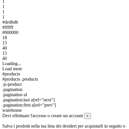
1
1
1
1
#dedbdb
#ffffff
#000000
18
15
40
15
40
Loading...
Load more
#products
#products .products
.js-product
.pagination
.pagination ul
.pagination:last a[rel="next"]
.pagination:first a[rel="prev"]
warehouse
Devi effettuare l'accesso o creare un account
×
Salva i prodotti nella tua lista dei desideri per acquistarli in seguito o