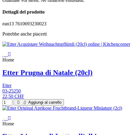
Guardate voi stessi. Ne rimarrete entusiasti.
Dettagli del prodotto
ean13
7610693230023
Potrebbe anche piacerti
Home
Etter Prugna di Natale (20cl)
Etter
03-25250
22,50 CHF
Aggiungi al carrello
Home