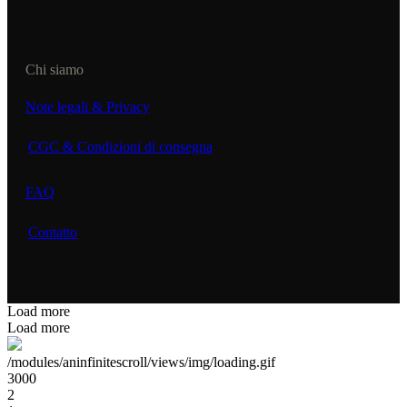
Chi siamo
Note legali & Privacy
CGC & Condizioni di consegna
FAQ
Contatto
Load more
Load more
/modules/aninfinitescroll/views/img/loading.gif
3000
2