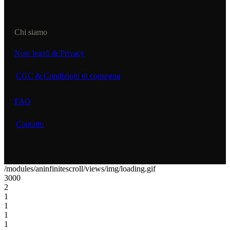
Chi siamo
Note legali & Privacy
CGC & Condizioni di consegna
FAQ
Contatto
/modules/aninfinitescroll/views/img/loading.gif
3000
2
1
1
1
1