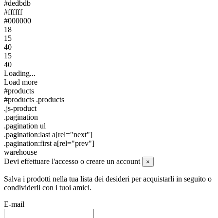
#dedbdb
#ffffff
#000000
18
15
40
15
40
Loading...
Load more
#products
#products .products
.js-product
.pagination
.pagination ul
.pagination:last a[rel="next"]
.pagination:first a[rel="prev"]
warehouse
Devi effettuare l'accesso o creare un account
×
Salva i prodotti nella tua lista dei desideri per acquistarli in seguito o
condividerli con i tuoi amici.
E-mail