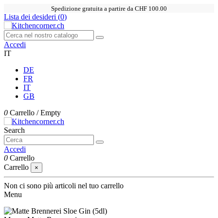
Spedizione gratuita a partire da CHF 100.00
Lista dei desideri (
0
)
Accedi
IT
DE
FR
IT
GB
0
Carrello
/
Empty
Search
Accedi
0
Carrello
Carrello
×
Non ci sono più articoli nel tuo carrello
Menu