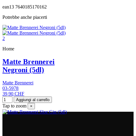
ean13
7640185170162
Potrebbe anche piacerti
Home
Matte Brennerei
Negroni (5dl)
Matte Brennerei
03-5978
39,90 CHF
Aggiungi al carrello
Tap to zoom
×