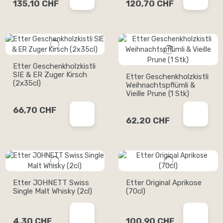
135,10 CHF
120,70 CHF
Etter Geschenkholzkistli
SIE & ER Zuger Kirsch
Etter Geschenkholzkistli
(2x35cl)
Weihnachtspflümli &
Vieille Prune (1 Stk)
66,70 CHF
62,20 CHF
Etter JOHNETT Swiss
Etter Original Aprikose
Single Malt Whisky (2cl)
(70cl)
4,30 CHF
100,90 CHF