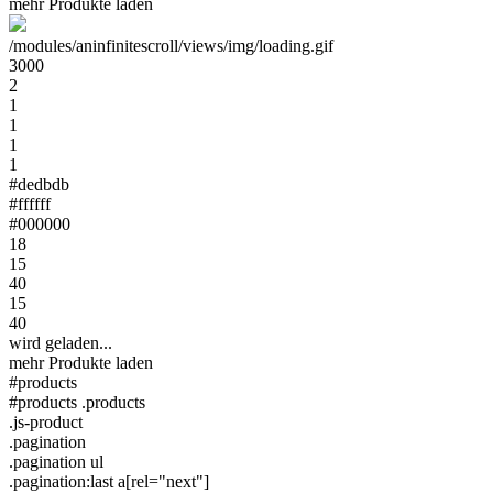
mehr Produkte laden
/modules/aninfinitescroll/views/img/loading.gif
3000
2
1
1
1
1
#dedbdb
#ffffff
#000000
18
15
40
15
40
wird geladen...
mehr Produkte laden
#products
#products .products
.js-product
.pagination
.pagination ul
.pagination:last a[rel="next"]