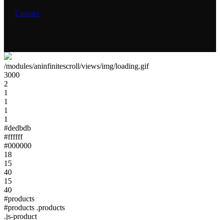
Contact
/modules/aninfinitescroll/views/img/loading.gif
3000
2
1
1
1
1
#dedbdb
#ffffff
#000000
18
15
40
15
40
#products
#products .products
.js-product