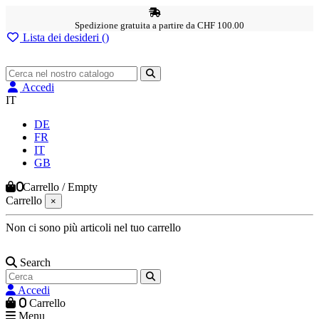
Spedizione gratuita a partire da CHF 100.00
Lista dei desideri (
)
Accedi
IT
DE
FR
IT
GB
0
Carrello
/
Empty
Carrello
×
Non ci sono più articoli nel tuo carrello
Search
Accedi
0
Carrello
Menu