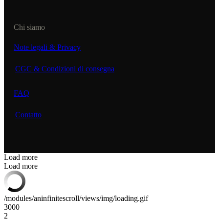
Chi siamo
Note legali & Privacy
CGC & Condizioni di consegna
FAQ
Contatto
Load more
Load more
/modules/aninfinitescroll/views/img/loading.gif
3000
2