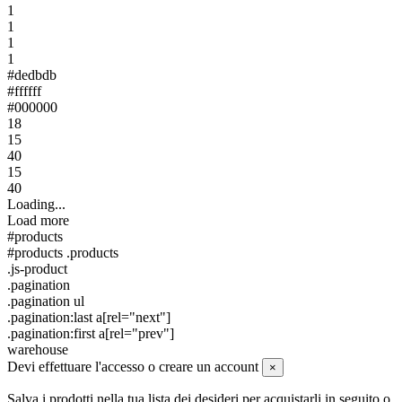
1
1
1
1
#dedbdb
#ffffff
#000000
18
15
40
15
40
Loading...
Load more
#products
#products .products
.js-product
.pagination
.pagination ul
.pagination:last a[rel="next"]
.pagination:first a[rel="prev"]
warehouse
Devi effettuare l'accesso o creare un account
×
Salva i prodotti nella tua lista dei desideri per acquistarli in seguito o