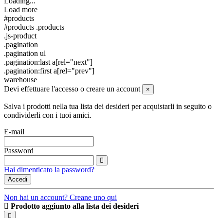
Loading...
Load more
#products
#products .products
.js-product
.pagination
.pagination ul
.pagination:last a[rel="next"]
.pagination:first a[rel="prev"]
warehouse
Devi effettuare l'accesso o creare un account
×
Salva i prodotti nella tua lista dei desideri per acquistarli in seguito o
condividerli con i tuoi amici.
E-mail
Password
Hai dimenticato la password?
Accedi
Non hai un account? Creane uno qui
Prodotto aggiunto alla lista dei desideri