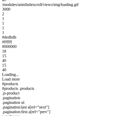
/modules/aninfinitescroll/views/img/loading.gif
3000
2
1
1
1
1
#dedbdb
#ffffff
#000000
18
15
40
15
40
Loading...
Load more
#products
#products .products
.js-product
.pagination
.pagination ul
.pagination:last a[rel="next"]
.pagination:first a[rel="prev"]