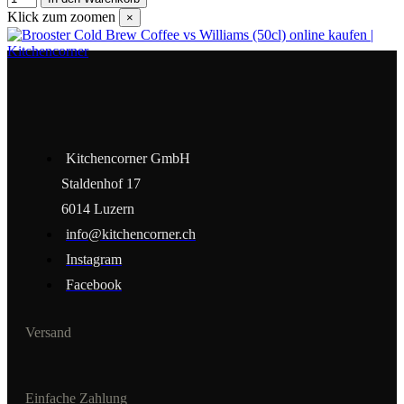
Klick zum zoomen
×
Kitchencorner GmbH
Staldenhof 17
6014 Luzern
info@kitchencorner.ch
Instagram
Facebook
Versand
Einfache Zahlung