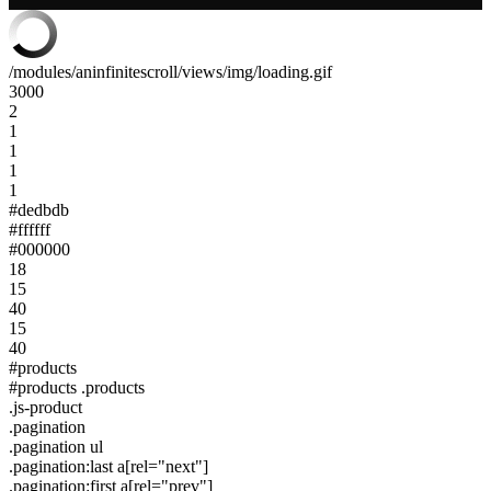
/modules/aninfinitescroll/views/img/loading.gif
3000
2
1
1
1
1
#dedbdb
#ffffff
#000000
18
15
40
15
40
#products
#products .products
.js-product
.pagination
.pagination ul
.pagination:last a[rel="next"]
.pagination:first a[rel="prev"]