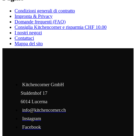
Condizioni generali di contratto
Impronta & Privacy
Domande frequenti (FAQ)
Consiglia Kitchencorner e risparmia CHF 10.00
I nostri negozi
Contattaci
Mappa del sito
Kitchencorner GmbH
Staldenhof 17
6014 Lucerna
info@kitchencorner.ch
Instagram
Facebook