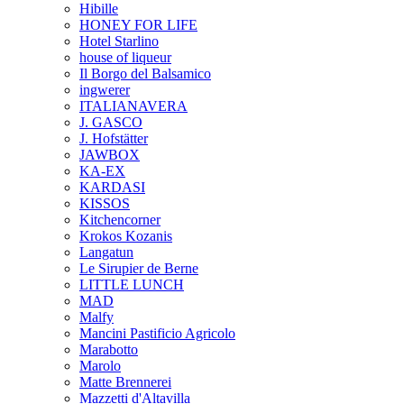
Hibille
HONEY FOR LIFE
Hotel Starlino
house of liqueur
Il Borgo del Balsamico
ingwerer
ITALIANAVERA
J. GASCO
J. Hofstätter
JAWBOX
KA-EX
KARDASI
KISSOS
Kitchencorner
Krokos Kozanis
Langatun
Le Sirupier de Berne
LITTLE LUNCH
MAD
Malfy
Mancini Pastificio Agricolo
Marabotto
Marolo
Matte Brennerei
Mazzetti d'Altavilla