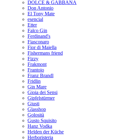
DOLCE & GABBANA
Don Antonio
El Tony Mate
esencial
Etter
Falco Gin
Ferdinand's
Fiasconaro
Fior di Maiella
Fishermans friend
Fizzy
Frakmont
Frantoio
Franz Brandl
Fridlin
Gin Mare
Gioia dei Sensi
Gipfelstürmer
Giusti
Glasshop
Golosità
Gusto Squisito
Hanz Vodka
Helden der Küche
Herboristeria