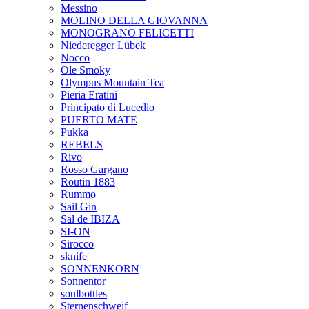
Messino
MOLINO DELLA GIOVANNA
MONOGRANO FELICETTI
Niederegger Lübek
Nocco
Ole Smoky
Olympus Mountain Tea
Pieria Eratini
Principato di Lucedio
PUERTO MATE
Pukka
REBELS
Rivo
Rosso Gargano
Routin 1883
Rummo
Sail Gin
Sal de IBIZA
SI-ON
Sirocco
sknife
SONNENKORN
Sonnentor
soulbottles
Sternenschweif