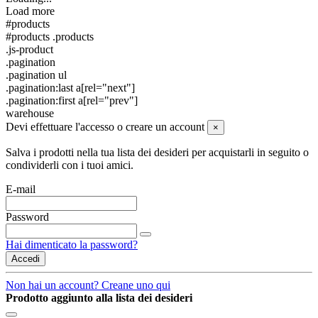
Load more
#products
#products .products
.js-product
.pagination
.pagination ul
.pagination:last a[rel="next"]
.pagination:first a[rel="prev"]
warehouse
Devi effettuare l'accesso o creare un account
×
Salva i prodotti nella tua lista dei desideri per acquistarli in seguito o
condividerli con i tuoi amici.
E-mail
Password
Hai dimenticato la password?
Accedi
Non hai un account? Creane uno qui
Prodotto aggiunto alla lista dei desideri