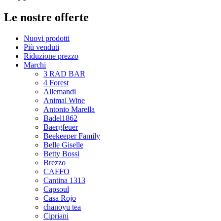
Le nostre offerte
Nuovi prodotti
Più venduti
Riduzione prezzo
Marchi
3 RAD BAR
4 Forest
Allemandi
Animal Wine
Antonio Marella
Badel1862
Baergfeuer
Beekeeper Family
Belle Giselle
Betty Bossi
Brezzo
CAFFO
Cantina 1313
Capsoul
Casa Rojo
chanoyu tea
Cipriani