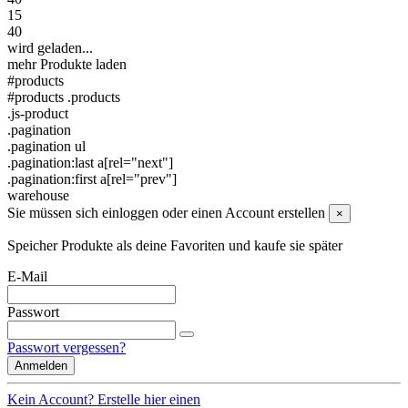
15
40
wird geladen...
mehr Produkte laden
#products
#products .products
.js-product
.pagination
.pagination ul
.pagination:last a[rel="next"]
.pagination:first a[rel="prev"]
warehouse
Sie müssen sich einloggen oder einen Account erstellen
×
Speicher Produkte als deine Favoriten und kaufe sie später
E-Mail
Passwort
Passwort vergessen?
Anmelden
Kein Account? Erstelle hier einen