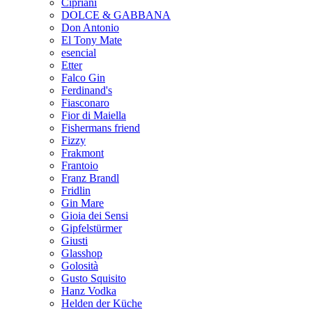
Cipriani
DOLCE & GABBANA
Don Antonio
El Tony Mate
esencial
Etter
Falco Gin
Ferdinand's
Fiasconaro
Fior di Maiella
Fishermans friend
Fizzy
Frakmont
Frantoio
Franz Brandl
Fridlin
Gin Mare
Gioia dei Sensi
Gipfelstürmer
Giusti
Glasshop
Golosità
Gusto Squisito
Hanz Vodka
Helden der Küche