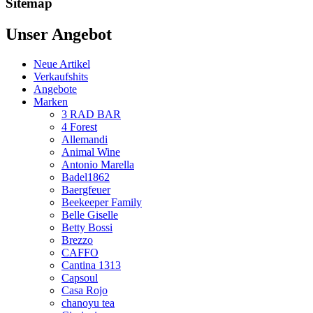
Sitemap
Unser Angebot
Neue Artikel
Verkaufshits
Angebote
Marken
3 RAD BAR
4 Forest
Allemandi
Animal Wine
Antonio Marella
Badel1862
Baergfeuer
Beekeeper Family
Belle Giselle
Betty Bossi
Brezzo
CAFFO
Cantina 1313
Capsoul
Casa Rojo
chanoyu tea