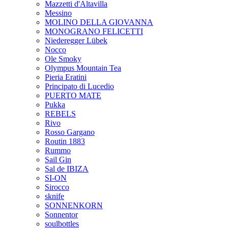
Mazzetti d'Altavilla
Messino
MOLINO DELLA GIOVANNA
MONOGRANO FELICETTI
Niederegger Lübek
Nocco
Ole Smoky
Olympus Mountain Tea
Pieria Eratini
Principato di Lucedio
PUERTO MATE
Pukka
REBELS
Rivo
Rosso Gargano
Routin 1883
Rummo
Sail Gin
Sal de IBIZA
SI-ON
Sirocco
sknife
SONNENKORN
Sonnentor
soulbottles