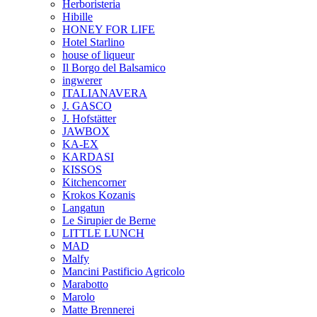
Herboristeria
Hibille
HONEY FOR LIFE
Hotel Starlino
house of liqueur
Il Borgo del Balsamico
ingwerer
ITALIANAVERA
J. GASCO
J. Hofstätter
JAWBOX
KA-EX
KARDASI
KISSOS
Kitchencorner
Krokos Kozanis
Langatun
Le Sirupier de Berne
LITTLE LUNCH
MAD
Malfy
Mancini Pastificio Agricolo
Marabotto
Marolo
Matte Brennerei