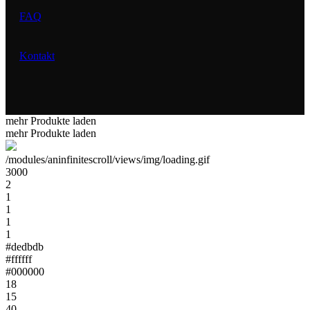
FAQ
Kontakt
mehr Produkte laden
mehr Produkte laden
/modules/aninfinitescroll/views/img/loading.gif
3000
2
1
1
1
1
#dedbdb
#ffffff
#000000
18
15
40