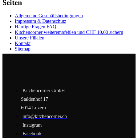
Seiten
Allgemeine Geschäftsbedingungen
Impressum & Datenschutz
Häufige Fragen FAQ
Kitchencorner weiterempfehlen und CHF 10.00 sichern
Unsere Filialen
Kontakt
Sitemap
Kitchencorner GmbH
Staldenhof 17
6014 Luzern
info@kitchencorner.ch
Instagram
Facebook