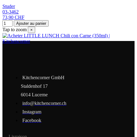
Studer
03-3462
73,90 CHF
Ajouter au panier
Tap to zoom
×
Kitchencorner GmbH
Staldenhof 17
6014 Lucerne
info@kitchencorner.ch
Instagram
Facebook
Livraison