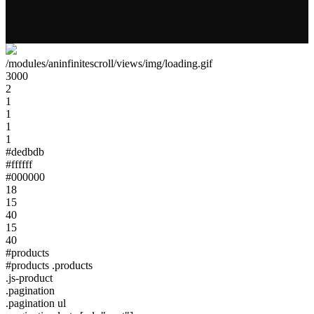
/modules/aninfinitescroll/views/img/loading.gif
3000
2
1
1
1
1
#dedbdb
#ffffff
#000000
18
15
40
15
40
#products
#products .products
.js-product
.pagination
.pagination ul