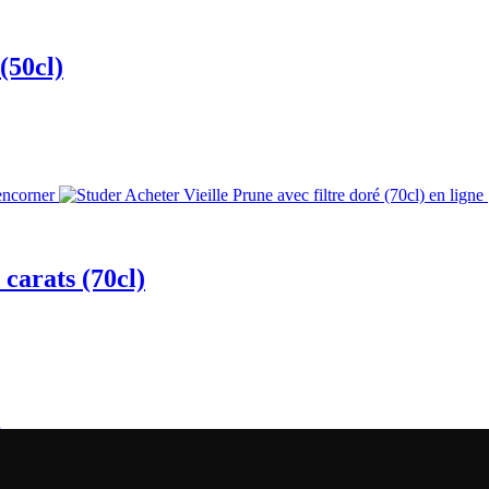
(50cl)
 carats (70cl)