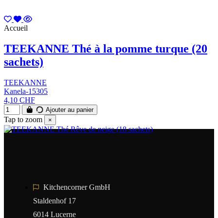
Accueil
TEEKANNE Thé à la pomme turque (20
sachets)
TEEKANNE
Kanela-15305
4,10 CHF
Ajouter au panier
Tap to zoom
×
Kitchencorner GmbH
Staldenhof 17
6014 Lucerne