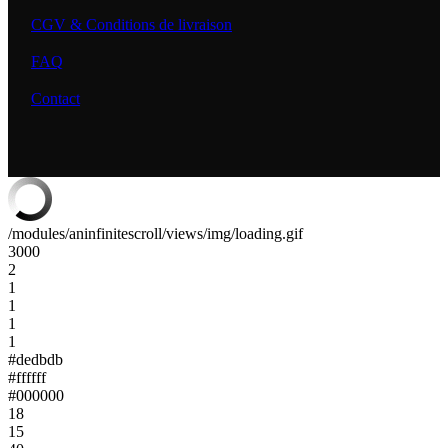
CGV & Conditions de livraison
FAQ
Contact
/modules/aninfinitescroll/views/img/loading.gif
3000
2
1
1
1
1
#dedbdb
#ffffff
#000000
18
15