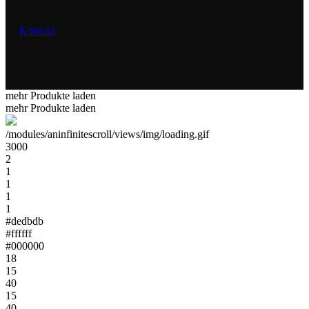
Kontakt
mehr Produkte laden
mehr Produkte laden
/modules/aninfinitescroll/views/img/loading.gif
3000
2
1
1
1
1
#dedbdb
#ffffff
#000000
18
15
40
15
40