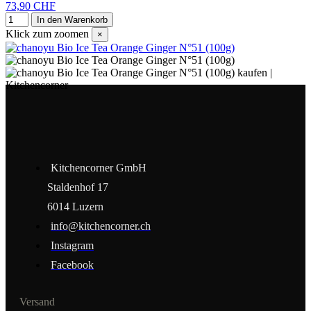
73,90 CHF
In den Warenkorb
Klick zum zoomen
×
Kitchencorner GmbH
Staldenhof 17
6014 Luzern
info@kitchencorner.ch
Instagram
Facebook
Versand