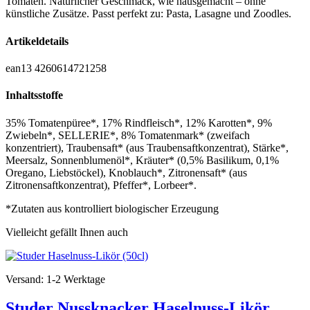
Tomaten. Natürlicher Geschmack, wie hausgemacht – ohne
künstliche Zusätze. Passt perfekt zu: Pasta, Lasagne und Zoodles.
Artikeldetails
ean13
4260614721258
Inhaltsstoffe
35% Tomatenpüree*, 17% Rindfleisch*, 12% Karotten*, 9%
Zwiebeln*, SELLERIE*, 8% Tomatenmark* (zweifach
konzentriert), Traubensaft* (aus Traubensaftkonzentrat), Stärke*,
Meersalz, Sonnenblumenöl*, Kräuter* (0,5% Basilikum, 0,1%
Oregano, Liebstöckel), Knoblauch*, Zitronensaft* (aus
Zitronensaftkonzentrat), Pfeffer*, Lorbeer*.
*Zutaten aus kontrolliert biologischer Erzeugung
Vielleicht gefällt Ihnen auch
Versand: 1-2 Werktage
Studer Nussknacker Haselnuss-Likör